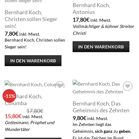
Bernhard Koch,
Add to
Add to
wishlist
wishlist
Antonius
Bernhard Koch,
Christen sollen Sieger
17,80
€
inkl. Mwst.
sein!
Vollmächtiger & kühner Streiter
Christi
7,80
€
inkl. Mwst.
Bernhard Koch, Christen sollen
IN DEN WARENKORB
Sieger sein!
IN DEN WARENKORB
-11%
Bernhard Koch,
Add to
Add to
wishlist
wishlist
Columba
Bernhard Koch, Das
Geheimnis des Zehnten
17,80
€
Ursprünglicher
Aktueller
15,80
€
inkl. Mwst.
9,80
€
inkl. Mwst.
Preis
Preis
Gottesmann, Prophet und
Im Zehnten liegt das
war:
ist:
Wundertäter
Geheimnis,
sich ganz
zu
geben
.
17,80€
15,80€.
Er ist das Zeichen im Bund