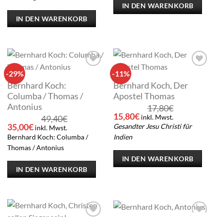
IN DEN WARENKORB
IN DEN WARENKORB
-29%
-11%
Add to
Add to
wishlist
wishlist
Bernhard Koch:
Bernhard Koch, Der
Columba / Thomas /
Apostel Thomas
Antonius
17,80
€
Ursprünglicher
Aktueller
15,80
€
inkl. Mwst.
49,40
€
Preis
Preis
Ursprünglicher
Aktueller
35,00
€
Gesandter Jesu Christi für
inkl. Mwst.
war:
ist:
Preis
Preis
Bernhard Koch: Columba /
Indien
17,80€
15,80€.
war:
ist:
Thomas / Antonius
49,40€
35,00€.
IN DEN WARENKORB
IN DEN WARENKORB