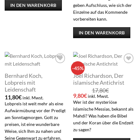
geben Aufschluss, wie sich der
IN DEN WARENKORB
Einzelne auf das Kommende
vorbereiten kann.
IN DEN WARENKORB
-45%
Add to
Add to
wishlist
wishlist
Bernhard Koch,
Joel Richardson, Der
Lobpreis mit
islamische Antichrist
Leidenschaft
17,80
€
Ursprünglicher
Aktueller
9,80
€
inkl. Mwst.
11,80
€
inkl. Mwst.
Preis
Preis
Wer ist der mysteriöse
Lobpreis ist weit mehr als eine
war:
ist:
islamische Messias, bekannt als
Aufwärmübung vor der Predigt
17,80€
9,80€.
Mahdi? Was haben die Bibel
am Sonntagmorgen. Gott zu
und der Koran über die Endzeit
preisen, ist eine wunderbare
zu sagen?
Weise, sich Ihm zu nahen und
Seine Gegenwart zu erfahren.