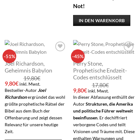
Not!
IN DEN WARENKORB
-51%
-45%
Add to
Add to
wishlist
wishlist
Joel Richardson,
Perry Stone,
Geheimnis Babylon
Prophetische Endzeit-
Codes entschlüsselt
19,80
€
Ursprünglicher
Aktueller
9,80
€
inkl. Mwst.
17,80
€
Preis
Preis
Ursprünglicher
Aktueller
9,80
€
Bestseller-Autor
Joel
inkl. Mwst.
war:
ist:
Preis
Preis
Richardson
ergründet das wohl
In dieser Abfassung enthüllt der
19,80€
9,80€.
war:
ist:
größte prophetische Rätsel der
Autor
Strukturen, die Amerika
17,80€
9,80€.
Bibel aus dem Buch der
und politische Führer weltweit
Offenbarung und zeigt dessen
beeinflussen
. Er dechiffriert
Relevanz für unsere heutige
verborgene Codes und teilt
Zeit.
Visionen und Träume mit. Diese
enthalten Warnungen und