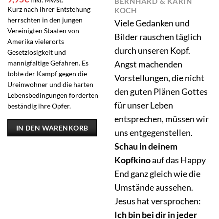
BERNHARD & KARIN
Preis
Preis
Kurz nach ihrer Entstehung
KOCH
war:
ist:
herrschten in den jungen
Viele Gedanken und
19,80€
9,95€.
Vereinigten Staaten von
Bilder rauschen täglich
Amerika vielerorts
durch unseren Kopf.
Gesetzlosigkeit und
mannigfaltige Gefahren. Es
Angst machenden
tobte der Kampf gegen die
Vorstellungen, die nicht
Ureinwohner und die harten
den guten Plänen Gottes
Lebensbedingungen forderten
für unser Leben
beständig ihre Opfer.
entsprechen, müssen wir
IN DEN WARENKORB
uns entgegenstellen.
Schau in deinem
Kopfkino
auf das Happy
End ganz gleich wie die
Umstände aussehen.
Jesus hat versprochen:
Ich bin bei dir in jeder