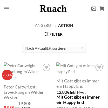
Zum
Inhalt
springen
ANGEBOT
/
AKTION
FILTER
-50%
Add to
Add to
wishlist
wishlist
Mit Gott gibt es immer
ein Happy End
Peter Cartwright,
12,80
€
Erweckung im Wilden
inkl. Mwst.
Mit Gott gibt es immer
Westen
ein Happy End
19,80
€
Ursprünglicher
Aktueller
9,95
€
inkl. Mwst.