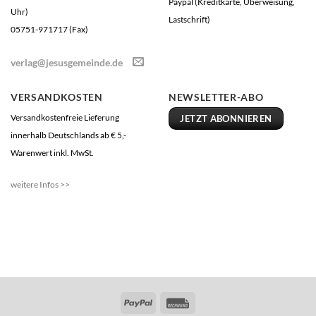
Paypal (Kreditkarte, Überweisung,
Uhr)
Lastschrift)
05751-971717 (Fax)
verlag@jesusgemeinde.de
VERSANDKOSTEN
NEWSLETTER-ABO
Versandkostenfreie Lieferung
JETZT ABONNIEREN
innerhalb Deutschlands ab € 5,-
Warenwert inkl. MwSt.
weitere Infos >>
PayPal
Rechung