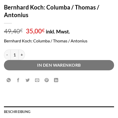
Bernhard Koch: Columba / Thomas /
Antonius
Ursprünglicher
Aktueller
49,40
35,00
€
€
inkl. Mwst.
Preis
Preis
Bernhard Koch: Columba / Thomas / Antonius
war:
ist:
49,40€
35,00€.
Bernhard Koch: Columba / Thomas / Antonius Menge
IN DEN WARENKORB
BESCHREIBUNG