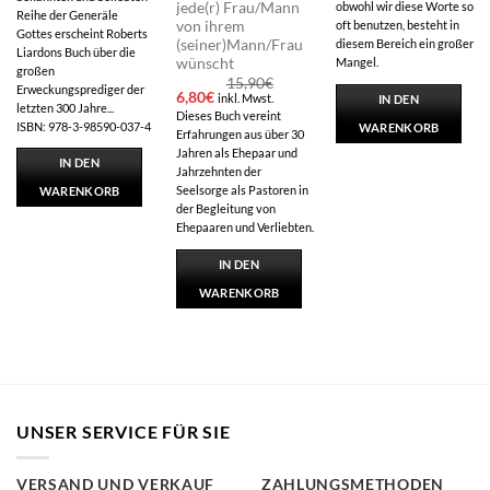
jede(r) Frau/Mann
obwohl wir diese Worte so
Reihe der Generäle
von ihrem
oft benutzen, besteht in
Gottes erscheint Roberts
(seiner)Mann/Frau
diesem Bereich ein großer
Liardons Buch über die
wünscht
Mangel.
großen
15,90
€
Erweckungsprediger der
Ursprünglicher
Aktueller
6,80
€
inkl. Mwst.
IN DEN
letzten 300 Jahre...
Preis
Preis
Dieses Buch vereint
war:
ist:
ISBN: 978-3-98590-037-4
WARENKORB
Erfahrungen aus über 30
15,90€
6,80€.
Jahren als Ehepaar und
IN DEN
Jahrzehnten der
Seelsorge als Pastoren in
WARENKORB
der Begleitung von
Ehepaaren und Verliebten.
IN DEN
WARENKORB
UNSER SERVICE FÜR SIE
VERSAND UND VERKAUF
ZAHLUNGSMETHODEN