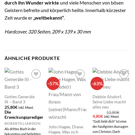
durch ihn Wunder wirkte
und viele Menschen von bösen
Geistern befreite und körperlich heilte. Innerhalb kürzester
Zeit wurde er
„weltbekannt“
.
Hardcover, 320 Seiten, 209 x 139 x 30 mm
ÄHNLICHE PRODUKTE
-57%
-63%
Add to
Add to
Add to
wishlist
wishlist
wishlist
Gottes Generäle
Debbie Alsdorf,
III – Band 3
Seine Liebe macht
alles neu
25,80
€
inkl. Mwst.
Die
12,80
€
Ursprünglicher
Aktueller
4,80
€
inkl. Mwst.
Erweckungsprediger
Preis
Preis
"Gott liebt dich" ist eine
ROBERTS LIARDON
war:
ist:
John Hagee, Diane
der häufigsten Aussagen
12,80€
4,80€.
Als drittes Buch in der
Hagee, Was sich
von Christen. Doch
bekannten und beliebten