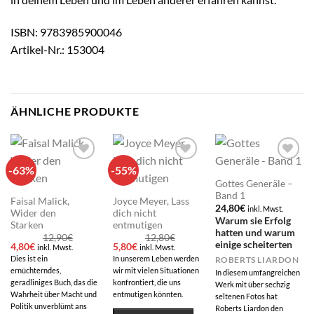
ISBN: 9783985900046
Artikel-Nr.: 153004
ÄHNLICHE PRODUKTE
-63%
-55%
Add to
Add to
Add to
wishlist
wishlist
wishlist
Gottes Generäle –
Band 1
Faisal Malick,
Joyce Meyer, Lass
24,80
€
inkl. Mwst.
Wider den
dich nicht
Warum sie Erfolg
Starken
entmutigen
hatten und warum
12,90
€
12,80
€
einige scheiterten
Ursprünglicher
Aktueller
Ursprünglicher
Aktueller
4,80
€
5,80
€
inkl. Mwst.
inkl. Mwst.
Preis
Preis
Preis
Preis
Dies ist ein
In unserem Leben werden
ROBERTS LIARDON
war:
ist:
war:
ist:
ernüchterndes,
wir mit vielen Situationen
12,90€
4,80€.
12,80€
5,80€.
In diesem umfangreichen
geradliniges Buch, das die
konfrontiert, die uns
Werk mit über sechzig
Wahrheit über Macht und
entmutigen könnten.
seltenen Fotos hat
Politik unverblümt ans
Roberts Liardon den