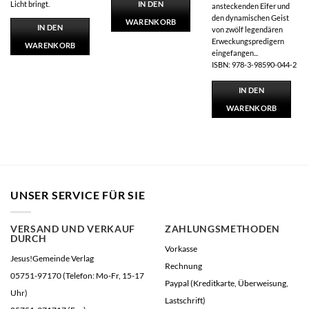
IN DEN
Licht bringt.
ansteckenden Eifer und
den dynamischen Geist
WARENKORB
IN DEN
von zwölf legendären
Erweckungspredigern
WARENKORB
eingefangen...
ISBN: 978-3-98590-044-2
IN DEN
WARENKORB
UNSER SERVICE FÜR SIE
VERSAND UND VERKAUF
ZAHLUNGSMETHODEN
DURCH
Vorkasse
Jesus!Gemeinde Verlag
Rechnung
05751-97170 (Telefon: Mo-Fr, 15-17
Paypal (Kreditkarte, Überweisung,
Uhr)
Lastschrift)