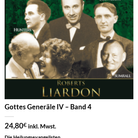
Gottes Generäle IV – Band 4
24,80
€
inkl. Mwst.
Die Heilungsevangelisten