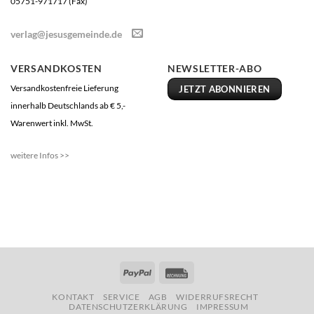
05751-971717 (Fax)
verlag@jesusgemeinde.de
VERSANDKOSTEN
NEWSLETTER-ABO
Versandkostenfreie Lieferung
JETZT ABONNIEREN
innerhalb Deutschlands ab € 5,-
Warenwert inkl. MwSt.
weitere Infos >>
PayPal
Rechung
KONTAKT
SERVICE
AGB
WIDERRUFSRECHT
DATENSCHUTZERKLÄRUNG
IMPRESSUM