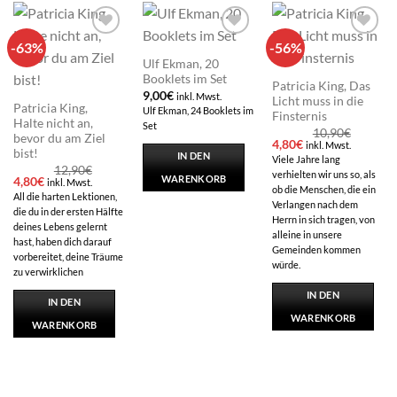
-63%
-56%
Add to
Add to
Add to
wishlist
wishlist
wishlist
Ulf Ekman, 20
Booklets im Set
Patricia King, Das
9,00
€
inkl. Mwst.
Licht muss in die
Patricia King,
Ulf Ekman, 24 Booklets im
Finsternis
Halte nicht an,
Set
10,90
€
bevor du am Ziel
Ursprünglicher
Aktueller
4,80
€
inkl. Mwst.
bist!
Preis
Preis
IN DEN
Viele Jahre lang
war:
ist:
12,90
€
verhielten wir uns so, als
10,90€
4,80€.
WARENKORB
Ursprünglicher
Aktueller
4,80
€
inkl. Mwst.
ob die Menschen, die ein
Preis
Preis
All die harten Lektionen,
war:
ist:
Verlangen nach dem
die du in der ersten Hälfte
12,90€
4,80€.
Herrn in sich tragen, von
deines Lebens gelernt
alleine in unsere
hast, haben dich darauf
Gemeinden kommen
vorbereitet, deine Träume
würde.
zu verwirklichen
IN DEN
IN DEN
WARENKORB
WARENKORB