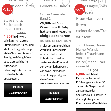
-51%
-57%
Add to
Add to
Add to
wishlist
wishlist
wishlist
Gottes Generäle –
Band 1
Steve Shultz,
24,80
€
inkl. Mwst.
Sprich doch
Warum sie Erfolg
lauter, Herr!
hatten und warum
9,80
€
einige scheiterten
Ursprünglicher
Aktueller
4,80
€
inkl. Mwst.
Preis
Preis
Wie kann ich Gottes
ROBERTS LIARDON
war:
ist:
John Hagee, Diane
Stimme hören? Diese und
9,80€
4,80€.
In diesem umfangreichen
Hagee, Was sich
ähnliche Fragen bewegen
Werk mit über sechzig
jede(r) Frau/Mann
viele Christen, die zwar in
seltenen Fotos hat
von ihrem
Predigten häufig hören,
Roberts Liardon den
(seiner)Mann/Frau
dass Gott spricht, im
ansteckenden Eifer und
wünscht
Alltag aber
den dynamischen Geist
Schwierigkeiten haben,
15,90
€
von zwölf legendären
Ursprünglicher
Aktueller
6,80
€
inkl. Mwst.
das in die Praxis
Erweckungspredigern
Preis
Preis
Dieses Buch vereint
umzusetzen.
eingefangen...
war:
ist:
Erfahrungen aus über 30
15,90€
6,80€.
ISBN: 978-3-98590-044-2
Jahren als Ehepaar und
IN DEN
Jahrzehnten der
IN DEN
WARENKORB
Seelsorge als Pastoren in
der Begleitung von
WARENKORB
Ehepaaren und Verliebten.