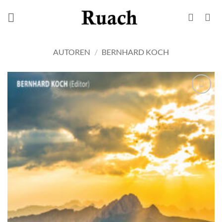
Zum
Inhalt
springen
AUTOREN
/
BERNHARD KOCH
Add to
wishlist