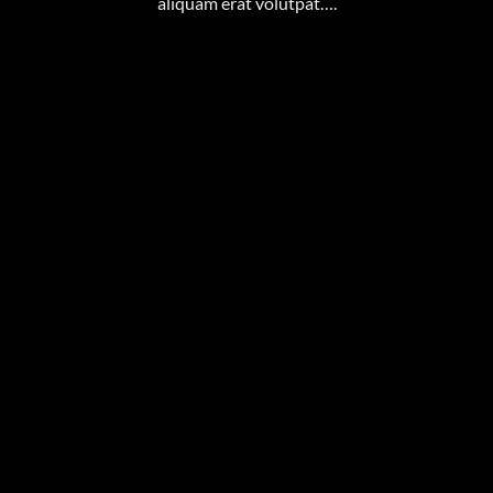
aliquam erat volutpat….