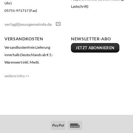
Uhr)
Lastschrift)
05751-971717 (Fax)
verlag@jesusgemeinde.de
VERSANDKOSTEN
NEWSLETTER-ABO
Versandkostenfreie Lieferung
JETZT ABONNIEREN
innerhalb Deutschlands ab € 5,-
Warenwert inkl. MwSt.
weitere Infos >>
PayPal
Rechung