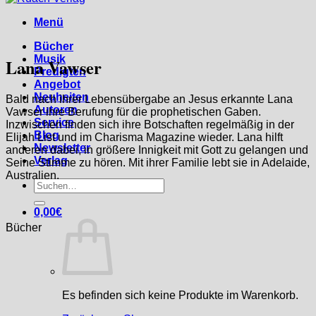
Menü
Bücher
Musik
Lana Vawser
Predigten
Angebot
Neuheiten
Bald nach ihrer Lebensübergabe an Jesus erkannte Lana
Autoren
Vawser ihre Berufung für die prophetischen Gaben.
Service
Inzwischen finden sich ihre Botschaften regelmäßig in der
Blog
Elijah List und im Charisma Magazine wieder. Lana hilft
Newsletter
anderen dabei, in größere Innigkeit mit Gott zu gelangen und
Verlag
Seine Stimme zu hören. Mit ihrer Familie lebt sie in Adelaide,
Australien.
Suchen
nach:
0,00
€
Bücher
Es befinden sich keine Produkte im Warenkorb.