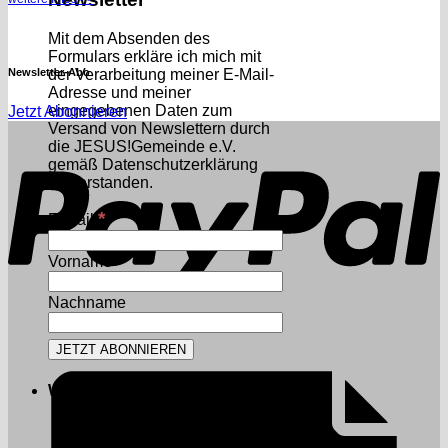
Mit dem Absenden des
Formulars erkläre ich mich mit
Newsletter-Abo
der Verarbeitung meiner E-Mail-
Adresse und meiner
eingegebenen Daten zum
Jetzt Abonnieren
P
Versand von Newslettern durch
die JESUS!Gemeinde e.V.
gemäß Datenschutzerklärung
einverstanden.
*
E-Mail
Vorname
Nachname
Warenkorb