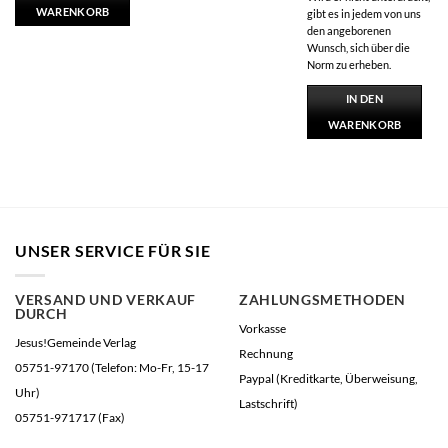
WARENKORB
gibt es in jedem von uns
den angeborenen
Wunsch, sich über die
Norm zu erheben.
IN DEN
WARENKORB
UNSER SERVICE FÜR SIE
VERSAND UND VERKAUF
ZAHLUNGSMETHODEN
DURCH
Vorkasse
Jesus!Gemeinde Verlag
Rechnung
05751-97170 (Telefon: Mo-Fr, 15-17
Paypal (Kreditkarte, Überweisung,
Uhr)
Lastschrift)
05751-971717 (Fax)