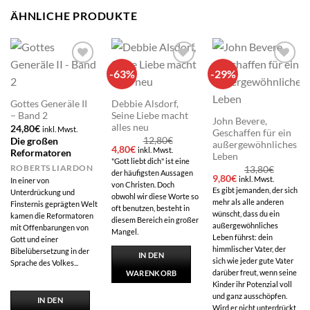
ÄHNLICHE PRODUKTE
-63%
-29%
Add to
Add to
Add to
wishlist
wishlist
wishlist
Gottes Generäle II
Debbie Alsdorf,
– Band 2
Seine Liebe macht
John Bevere,
alles neu
24,80
€
inkl. Mwst.
Geschaffen für ein
12,80
€
Die großen
außergewöhnliches
Ursprünglicher
Aktueller
4,80
€
inkl. Mwst.
Reformatoren
Leben
Preis
Preis
"Gott liebt dich" ist eine
war:
ist:
ROBERTS LIARDON
13,80
€
der häufigsten Aussagen
12,80€
4,80€.
Ursprünglicher
Aktueller
9,80
€
inkl. Mwst.
In einer von
von Christen. Doch
Preis
Preis
Es gibt jemanden, der sich
Unterdrückung und
war:
ist:
obwohl wir diese Worte so
mehr als alle anderen
Finsternis geprägten Welt
13,80€
9,80€.
oft benutzen, besteht in
wünscht, dass du ein
kamen die Reformatoren
diesem Bereich ein großer
außergewöhnliches
mit Offenbarungen von
Mangel.
Leben führst: dein
Gott und einer
himmlischer Vater, der
Bibelübersetzung in der
IN DEN
sich wie jeder gute Vater
Sprache des Volkes...
darüber freut, wenn seine
WARENKORB
Kinder ihr Potenzial voll
und ganz ausschöpfen.
IN DEN
Wird er nicht unterdrückt,