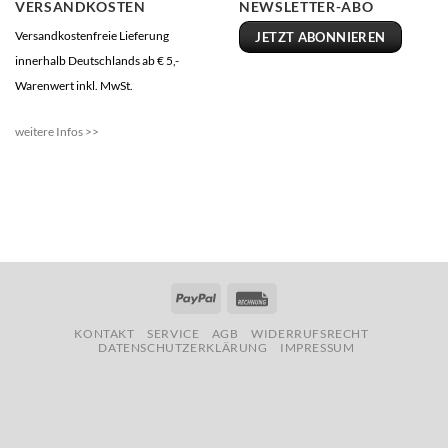
VERSANDKOSTEN
NEWSLETTER-ABO
Versandkostenfreie Lieferung
JETZT ABONNIEREN
innerhalb Deutschlands ab € 5,-
Warenwert inkl. MwSt.
weitere Infos >>
PayPal
Rechung
KONTAKT
SERVICE
AGB
WIDERRUFSRECHT
DATENSCHUTZERKLÄRUNG
IMPRESSUM