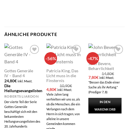
ÄHNLICHE PRODUKTE
-56%
-47%
Add to
Add to
Add to
wishlist
wishlist
wishlist
John Bevere,
Beharrlichkeit
Gottes Generäle
Patricia King, Das
14,80
€
IV – Band 4
Licht muss in die
Ursprünglicher
Aktueller
7,80
€
inkl. Mwst.
Finsternis
24,80
€
Preis
Preis
inkl. Mwst.
"Besser das Ende einer
war:
ist:
Die
10,90
€
Sache als ihr Anfang."
14,80€
7,80€.
Ursprünglicher
Aktueller
4,80
€
inkl. Mwst.
Heilungsevangelisten
(Prediger 7, 8)
Preis
Preis
Viele Jahre lang
ROBERTS LIARDON
war:
ist:
verhielten wir uns so, als
10,90€
4,80€.
Der vierte Teil der Serie
IN DEN
ob die Menschen, die ein
Gottes Generäle
Verlangen nach dem
WARENKORB
beschäftigt sich mit den
Herrn in sich tragen, von
bekanntesten
alleine in unsere
Heilungsevangelisten des
Gemeinden kommen
20. Jahrhunderts
würde.