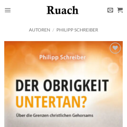
Zum
Inhalt
springen
AUTOREN
/
PHILIPP SCHREIBER
Add to
wishlist