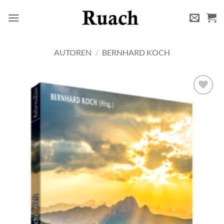
Zum
Inhalt
springen
AUTOREN
/
BERNHARD KOCH
Add to
wishlist