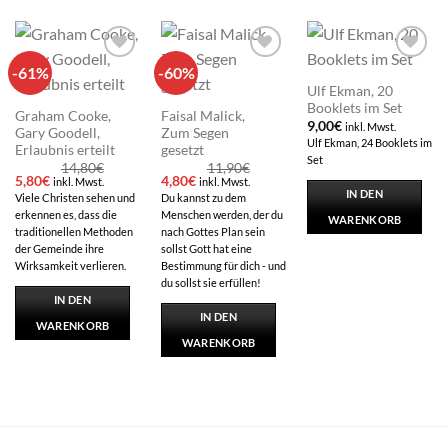
-61%
-60%
Add to
Add to
Add to
wishlist
wishlist
wishlist
Ulf Ekman, 20
Booklets im Set
Graham Cooke,
Faisal Malick,
9,00
€
inkl. Mwst.
Gary Goodell,
Zum Segen
Ulf Ekman, 24 Booklets im
Erlaubnis erteilt
gesetzt
Set
14,80
€
11,90
€
Ursprünglicher
Aktueller
Ursprünglicher
Aktueller
5,80
€
4,80
€
inkl. Mwst.
inkl. Mwst.
Preis
Preis
Preis
Preis
IN DEN
Viele Christen sehen und
Du kannst zu dem
war:
ist:
war:
ist:
erkennen es, dass die
Menschen werden, der du
14,80€
5,80€.
11,90€
4,80€.
WARENKORB
traditionellen Methoden
nach Gottes Plan sein
der Gemeinde ihre
sollst Gott hat eine
Wirksamkeit verlieren.
Bestimmung für dich - und
du sollst sie erfüllen!
IN DEN
IN DEN
WARENKORB
WARENKORB