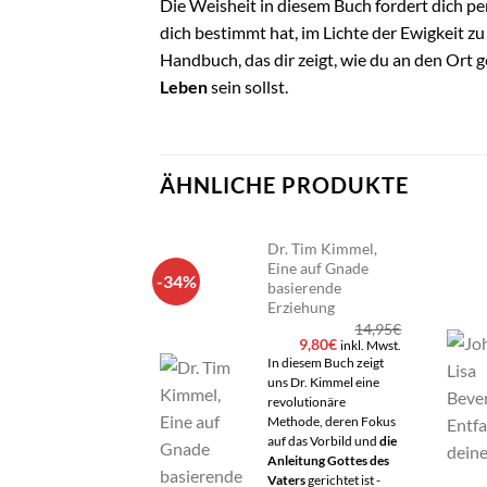
Die Weisheit in diesem Buch fordert dich pe
dich bestimmt hat, im Lichte der Ewigkeit zu
Handbuch, das dir zeigt, wie du an den Ort 
Leben
sein sollst.
ÄHNLICHE PRODUKTE
Dr. Tim Kimmel,
Eine auf Gnade
-34%
Add to
Ad
basierende
wishlist
wi
Erziehung
14,95
€
Ursprünglicher
Aktueller
9,80
€
inkl. Mwst.
Preis
Preis
In diesem Buch zeigt
war:
ist:
uns Dr. Kimmel eine
14,95€
9,80€.
revolutionäre
Methode, deren Fokus
auf das Vorbild und
die
Anleitung Gottes des
Vaters
gerichtet ist -