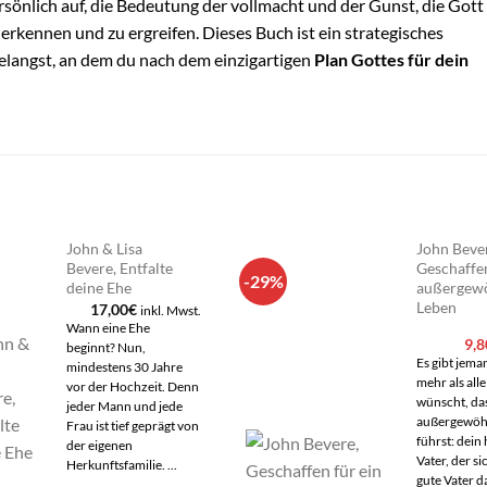
rsönlich auf, die Bedeutung der vollmacht und der Gunst, die Gott 
 erkennen und zu ergreifen. Dieses Buch ist ein strategisches
gelangst, an dem du nach dem einzigartigen
Plan Gottes für dein
John & Lisa
John Beve
Bevere, Entfalte
Geschaffen
-29%
d to
Add to
deine Ehe
außergewö
shlist
wishlist
Leben
17,00
€
inkl. Mwst.
Wann eine Ehe
Urs
9,8
beginnt? Nun,
Pre
Es gibt jema
mindestens 30 Jahre
war
mehr als all
13,
vor der Hochzeit. Denn
wünscht, das
jeder Mann und jede
außergewöh
Frau ist tief geprägt von
führst: dein
der eigenen
Vater, der si
Herkunftsfamilie. ...
gute Vater d