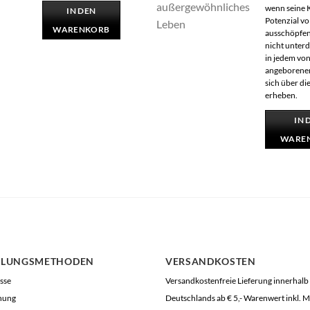
wenn seine K
IN DEN
Potenzial vo
WARENKORB
ausschöpfen
nicht unterd
in jedem vo
angeborene
sich über d
erheben.
IN 
WARE
HLUNGSMETHODEN
VERSANDKOSTEN
sse
Versandkostenfreie Lieferung innerhalb
nung
Deutschlands ab € 5,- Warenwert inkl. 