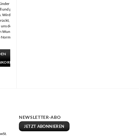
inder ihr
ll und ganz
. Wird er
rückt, gibt es
n uns den
n Wunsch,
ie Norm zu
DEN
NKORB
NEWSLETTER-ABO
JETZT ABONNIEREN
MwSt.