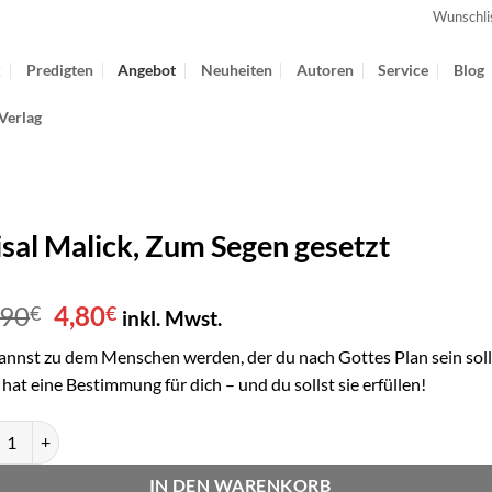
Wunschli
k
Predigten
Angebot
Neuheiten
Autoren
Service
Blog
Verlag
isal Malick, Zum Segen gesetzt
Ursprünglicher
Aktueller
,90
4,80
€
€
inkl. Mwst.
Preis
Preis
annst zu dem Menschen werden, der du nach Gottes Plan sein soll
war:
ist:
hat eine Bestimmung für dich – und du sollst sie erfüllen!
11,90€
4,80€.
l Malick, Zum Segen gesetzt Menge
IN DEN WARENKORB