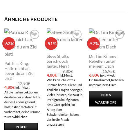
ÄHNLICHE PRODUKTE
-63%
-51%
-57%
Add to
Add to
Add to
wishlist
wishlist
wishlist
Steve Shultz,
Dr. Tim Kimmel,
Sprich doch
Rebellen unter
Patricia King,
lauter, Herr!
meinem Dach
Halte nicht an,
9,80
€
15,95
€
bevor du am Ziel
Ursprünglicher
Aktueller
Ursprünglicher
Aktueller
4,80
€
6,80
€
inkl. Mwst.
inkl. Mwst.
bist!
Preis
Preis
Preis
Preis
Wie kann ich Gottes
Dr. Tim Kimmel, Rebellen
war:
ist:
war:
ist:
12,90
€
Stimme hören? Diese und
unter meinem Dach
9,80€
4,80€.
15,95€
6,80€.
Ursprünglicher
Aktueller
4,80
€
inkl. Mwst.
ähnliche Fragen bewegen
Preis
Preis
All die harten Lektionen,
war:
ist:
IN DEN
viele Christen, die zwar in
die du in der ersten Hälfte
12,90€
4,80€.
Predigten häufig hören,
deines Lebens gelernt
WARENKORB
dass Gott spricht, im
hast, haben dich darauf
Alltag aber
vorbereitet, deine Träume
Schwierigkeiten haben,
zu verwirklichen
das in die Praxis
umzusetzen.
IN DEN