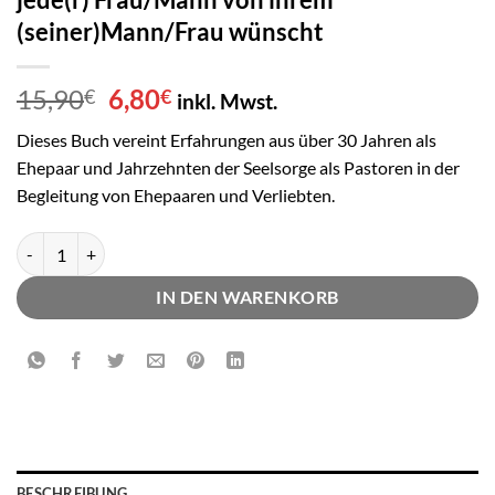
(seiner)Mann/Frau wünscht
Ursprünglicher
Aktueller
15,90
6,80
€
€
inkl. Mwst.
Preis
Preis
Dieses Buch vereint Erfahrungen aus über 30 Jahren als
war:
ist:
Ehepaar und Jahrzehnten der Seelsorge als Pastoren in der
15,90€
6,80€.
Begleitung von Ehepaaren und Verliebten.
John Hagee, Diane Hagee, Was sich jede(r) Frau/Mann von ihrem (se
IN DEN WARENKORB
BESCHREIBUNG