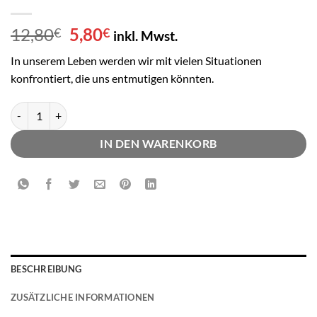
Ursprünglicher
Aktueller
12,80
5,80
€
€
inkl. Mwst.
Preis
Preis
In unserem Leben werden wir mit vielen Situationen
war:
ist:
konfrontiert, die uns entmutigen könnten.
12,80€
5,80€.
Joyce Meyer, Lass dich nicht entmutigen Menge
IN DEN WARENKORB
BESCHREIBUNG
ZUSÄTZLICHE INFORMATIONEN