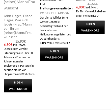
Die
15,95
€
Ursprünglicher
Aktueller
6,80
€
inkl. Mwst.
Heilungsevangelisten
Preis
Preis
Dr. Tim Kimmel, Rebellen
ROBERTS LIARDON
war:
ist:
John Hagee, Diane
unter meinem Dach
15,95€
6,80€.
Der vierte Teil der Serie
Hagee, Was sich
Gottes Generäle
jede(r) Frau/Mann
IN DEN
beschäftigt sich mit den
von ihrem
bekanntesten
WARENKORB
(seiner)Mann/Frau
Heilungsevangelisten des
wünscht
20. Jahrhunderts
15,90
€
ISBN: 978-3-98590-004-6
Ursprünglicher
Aktueller
6,80
€
inkl. Mwst.
Preis
Preis
Dieses Buch vereint
war:
ist:
IN DEN
Erfahrungen aus über 30
15,90€
6,80€.
Jahren als Ehepaar und
WARENKORB
Jahrzehnten der
Seelsorge als Pastoren in
der Begleitung von
Ehepaaren und Verliebten.
IN DEN
WARENKORB