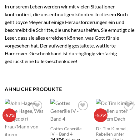
In unserem Leben werden wir mit vielen Situationen
konfrontiert, die uns entmutigen könnten. In diesem Buch
geht Joyce Meyer auf einige Herausforderungen ein und
beschreibt die Schritte, die uns heraushelfen. Sie ermutigt die
Leser, dass sie alles erreichen können, was Gott für sie
vorgesehen hat. Der aufwendig gestaltete, wattierte
Hardcover-Geschenkband ist durchgängig vierfarbig
gedruckt eine tolle Geschenkidee!
ÄHNLICHE PRODUKTE
-57%
-57%
Add to
Add to
Add to
wishlist
wishlist
wishlist
Gottes Generäle
Dr. Tim Kimmel,
IV – Band 4
Rebellen unter
meinem Dach
24,80
€
inkl. Mwst.