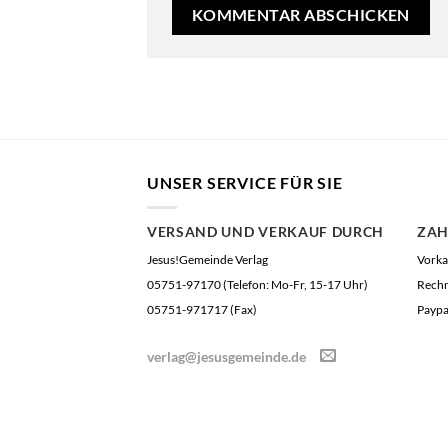
UNSER SERVICE FÜR SIE
VERSAND UND VERKAUF DURCH
ZA
Jesus!Gemeinde Verlag
Vorka
05751-97170 (Telefon: Mo-Fr, 15-17 Uhr)
Rech
05751-971717 (Fax)
Paypa
verlag@jesusgemeinde.de