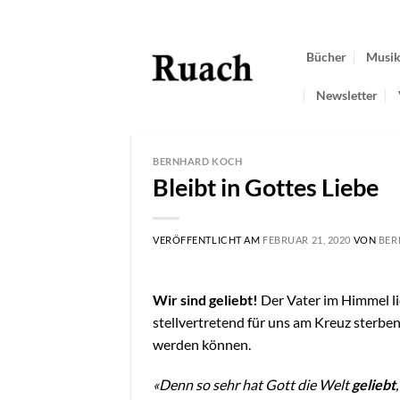
Zum
Inhalt
springen
Bücher
Musi
Newsletter
BERNHARD KOCH
Bleibt in Gottes Liebe
VERÖFFENTLICHT AM
FEBRUAR 21, 2020
VON
BER
Wir sind geliebt!
Der Vater im Himmel lie
stellvertretend für uns am Kreuz sterben
werden können.
«Denn so sehr hat Gott die Welt
geliebt